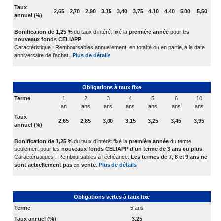
Taux
2,65
2,70
2,90
3,15
3,40
3,75
4,10
4,40
5,00
5,50
annuel (%)
Bonification de 1,25 %
du taux d’intérêt fixé la
première année
pour les
nouveaux fonds CELIAPP
.
Caractéristique : Remboursables annuellement, en totalité ou en partie, à la date
anniversaire de l’achat.
Plus de détails
Obligations à taux fixe
Terme
1
2
3
4
5
6
10
an
ans
ans
ans
ans
ans
ans
Taux
2,65
2,85
3,00
3,15
3,25
3,45
3,95
annuel (%)
Bonification de 1,25 %
du taux d’intérêt fixé la
première année
du terme
seulement pour les
nouveaux fonds CELIAPP d’un terme de 3 ans ou plus
.
Caractéristiques : Remboursables à l’échéance.
Les termes de 7, 8 et 9 ans ne
sont actuellement pas en vente.
Plus de détails
Obligations vertes à taux fixe
Terme
5 ans
Taux annuel (%)
3,25