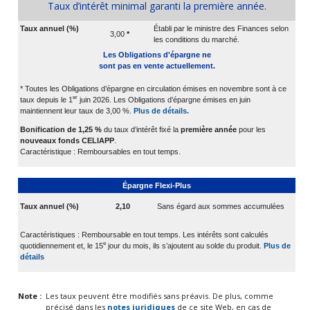
Taux d’intérêt minimal garanti la première année.
Taux annuel (%)
Établi par le ministre des Finances selon
3,00
*
les conditions du marché.
Les Obligations d'épargne ne
sont pas en vente actuellement.
* Toutes les Obligations d’épargne en circulation émises en novembre sont à ce
er
taux depuis le 1
juin 2026. Les Obligations d’épargne émises en juin
maintiennent leur taux de 3,00 %.
Plus de détails.
Bonification de 1,25 %
du taux d’intérêt fixé la
première année
pour les
nouveaux fonds CELIAPP
.
Caractéristique : Remboursables en tout temps.
Épargne Flexi-Plus
Taux annuel (%)
2,10
Sans égard aux sommes accumulées
Caractéristiques : Remboursable en tout temps. Les intérêts sont calculés
e
quotidiennement et, le 15
jour du mois, ils s’ajoutent au solde du produit.
Plus de
détails
Note :
Les taux peuvent être modifiés sans préavis. De plus, comme
précisé dans les
notes juridiques
de ce site Web, en cas de