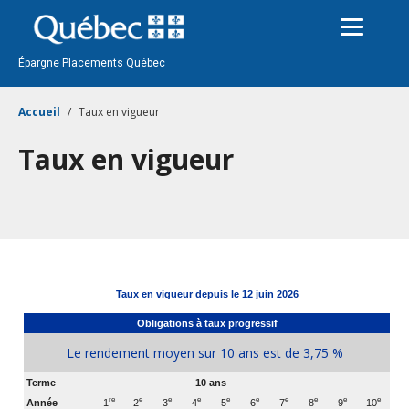
Passer
au
contenu
Épargne Placements Québec
Accueil
Taux en vigueur
Taux en vigueur
Taux en vigueur depuis le
12 juin 2026
Obligations à taux progressif
Le rendement moyen sur 10 ans est de 3,75 %
Terme
10 ans
re
e
e
e
e
e
e
e
e
e
Année
1
2
3
4
5
6
7
8
9
10