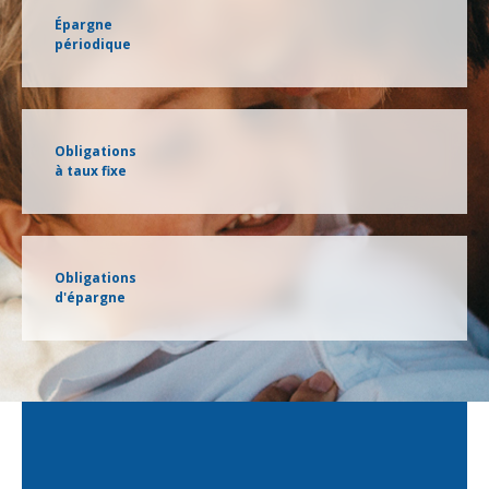
Épargne
périodique
Obligations
à taux fixe
Obligations
d'épargne