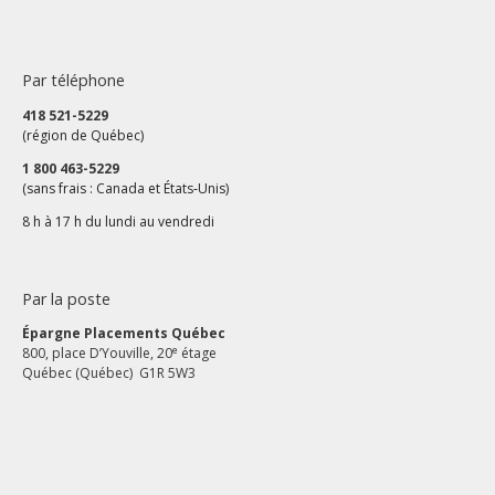
Par téléphone
418 521-5229
(région de Québec)
1 800 463-5229
(sans frais : Canada et États‑Unis)
8 h à 17 h du lundi au vendredi
Par la poste
Épargne Placements Québec
e
800, place D’Youville, 20
étage
Québec (Québec) G1R 5W3