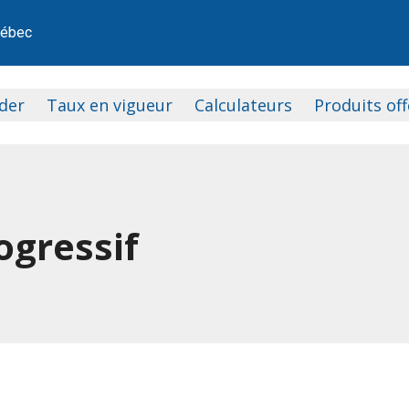
uébec
der
Taux en vigueur
Calculateurs
Produits off
Budget mensuel
Voir tous nos produit
Épargne périodique I
Obligations à taux p
Épargne périodique II
Obligations à taux fi
Épargne-retraite
Obligations vertes à 
ogressif
Obligations à taux progressif
Obligations boursièr
Obligations à taux fixe
Obligations d’épargn
istrés
Obligations vertes à taux fixe
Taux minimum garant
Obligations d’épargn
et
Épargne Flexi‑Plus
Épargne périodique
es