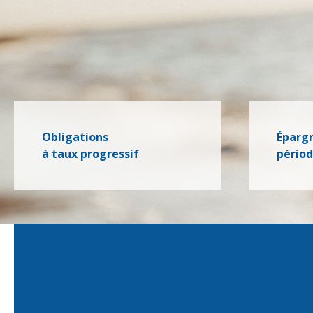
Obligations
Éparg
à taux progressif
pério