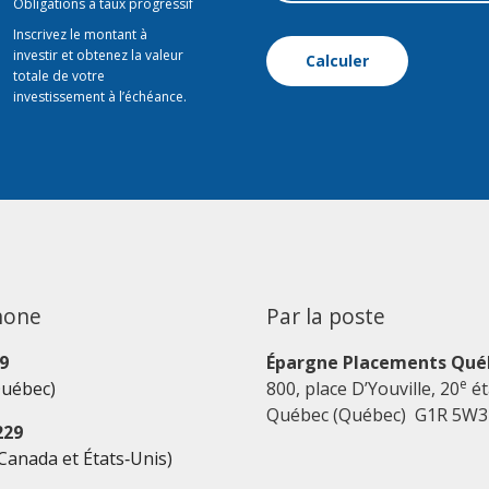
Obligations à taux progressif
Inscrivez le montant à
investir et obtenez la valeur
Calculer
totale de votre
investissement à l’échéance.
hone
Par la poste
9
Épargne Placements Qué
e
Québec)
800, place D’Youville, 20
ét
Québec (Québec) G1R 5W3
229
: Canada et États‑Unis)