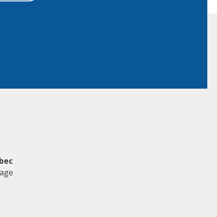
bec
age