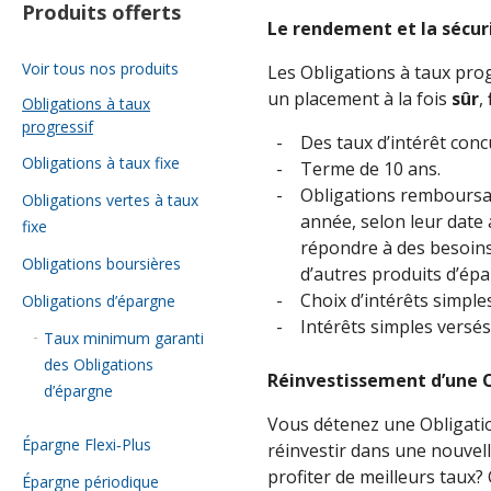
Produits offerts
Notes juridiques
Procurations, mandatair
Le rendement et la sécuri
représentants
Voir tous nos produits
Les Obligations à taux prog
Fiscalité
un placement à la fois
sûr
,
Obligations à taux
Successions
progressif
Des taux d’intérêt conc
Agent vendeur autorisé
Obligations à taux fixe
Terme de 10 ans.
Obligations remboursa
Obligations vertes à taux
année, selon leur date
fixe
répondre à des besoins 
Obligations boursières
d’autres produits d’ép
Choix d’intérêts simpl
Obligations d’épargne
Intérêts simples versés
Taux minimum garanti
des Obligations
Réinvestissement d’une O
d’épargne
Vous détenez une Obligatio
Épargne Flexi‑Plus
réinvestir dans une nouvel
profiter de meilleurs taux? C
Épargne périodique