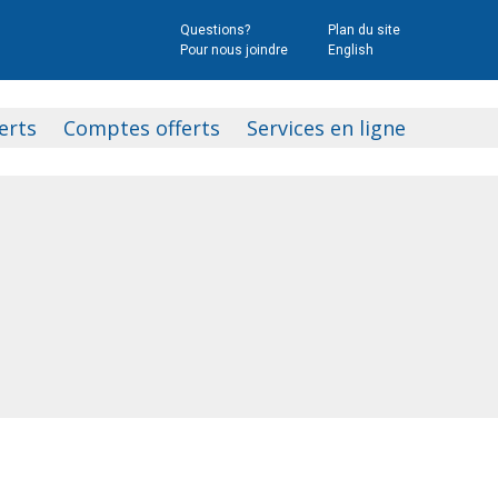
Questions?
Plan du site
Pour nous joindre
English
erts
Comptes offerts
Services en ligne
s
Compte Épargne Placements
rogressif
Compte d’épargne libre d’impôt
(CELI)
xe
Foire aux questions (CELI)
taux fixe
es
Compte d’épargne libre d’impôt
pour l’achat d’une première
e
propriété (CELIAPP)
i des
Foire aux questions (CELIAPP)
e
Retraits (CELIAPP)
Régime enregistré
d’épargne‑retraite (REER)