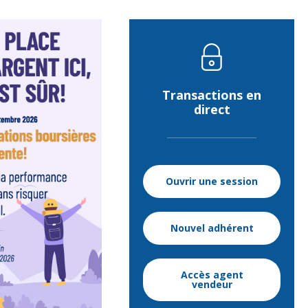
REER conjoint
Régime d’accession à la propriété
(RAP)
Régime d’encouragement à
Transactions en
l’éducation permanente (REEP)
direct
Prêt REER
Fonds enregistré de revenu de
retraite (FERR)
Ouvrir une session
Compte de retraite immobilisé
(CRI)
Fonds de revenu viager (FRV)
Nouvel adhérent
Placement Sûreté
Accès agent
vendeur